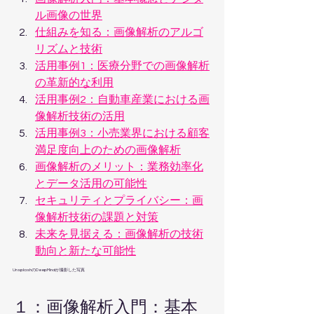
ル画像の世界
仕組みを知る：画像解析のアルゴ
リズムと技術
活用事例1：医療分野での画像解析
の革新的な利用
活用事例2：自動車産業における画
像解析技術の活用
活用事例3：小売業界における顧客
満足度向上のための画像解析
画像解析のメリット：業務効率化
とデータ活用の可能性
セキュリティとプライバシー：画
像解析技術の課題と対策
未来を見据える：画像解析の技術
動向と新たな可能性
UnsplashのDeepMindが撮影した写真   
１：画像解析入門：基本