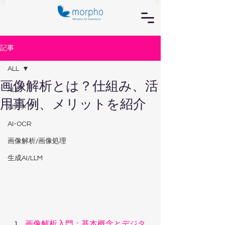
記事
ALL
画像解析とは？仕組み、活
ALL
用事例、メリットを紹介
AIカメラ
AI-OCR
画像解析/画像処理
生成AI/LLM
画像解析入門：基本概念とデジタ