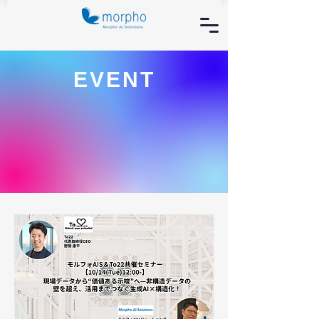
​EVENT​