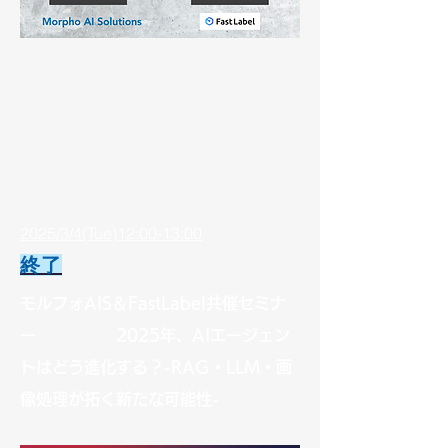
2025/3/4(Tue)12:00-13:00
終了
モルフォAIS＆FastLabel共催セミナ
ー
2025年、AIエージェン
トはどう進化する？-
RAG・LLM・画
像処理が拓く新たな可能性-