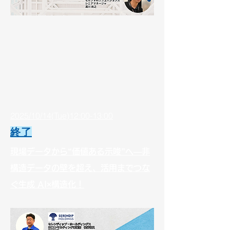
2025/10/14(Tue)12:00-13:00
終了
現場データから“価値ある示唆”へ—非
構造データの壁を超え、活用までつな
ぐ生成 AI×構造化！