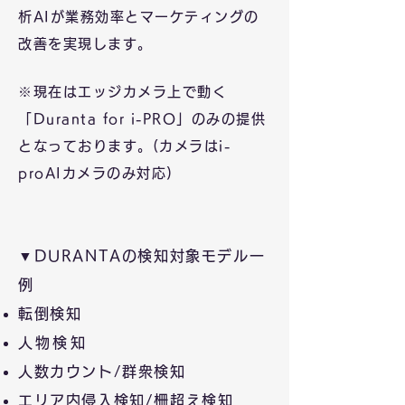
析AIが業務効率とマーケティングの
改善を
実現します。
※現在はエッジカメラ上で動く
「Duranta for i-PRO」のみの提供
となっております。(カメラはi-
proAIカメラのみ対応)
▼DURANTAの検知対
象モデル一
例
転倒検知
人物検知
人数カウント/群衆検
知​
エリア内侵入検知
​/柵超え検知