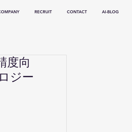
COMPANY
RECRUIT
CONTACT
AI-BLOG
精度向
ロジー