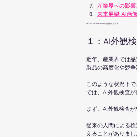
産業界への影響:
未来展望: A
UnsplashのLalit Kumarが撮影した写真   
１：AI外観
近年、産業界では品
製品の高度化や競争
このような状況下で
では、AI外観検査
まず、AI外観検査
従来の人間による検
えることがありまし