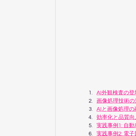
AI外観検査の登
画像処理技術の
AIと画像処理の
効率化と品質向上
実践事例1: 自
実践事例2: 