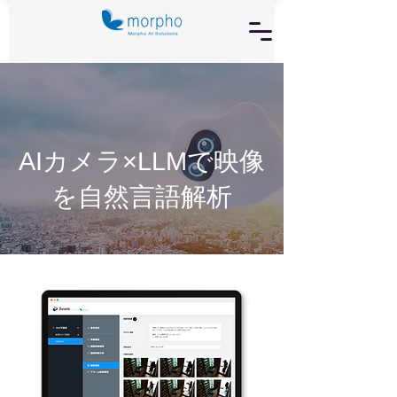
​AIカメラ×LLMで映像
を自然言語解析