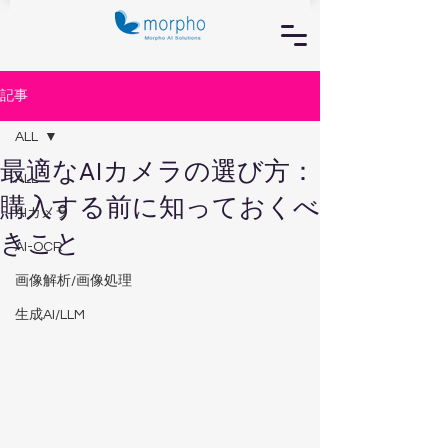
記事
ALL
最適なAIカメラの選び方：
ALL
購入する前に知っておくべ
AIカメラ
きこと
AI-OCR
画像解析/画像処理
生成AI/LLM