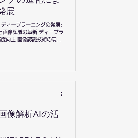
発展
は ディープラーニングの発展:
化と画像認識の革新 ディープラ
度向上 画像認識技術の現状
 実世界への応用: AIとデ
認識...
画像解析AIの活