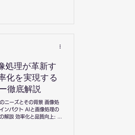
用 活用事例3：小売業界に
画像解析...
画像処理が革新す
率化を実現する
ー徹底解説
でのニーズとその背景 画像処
インパクト AIと画像処理の
の解説 効率化と品質向上: AI
 実践事例1: 自動車業界にお
2:...