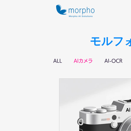
​モルフ
ALL
AIカメラ
AI-OCR