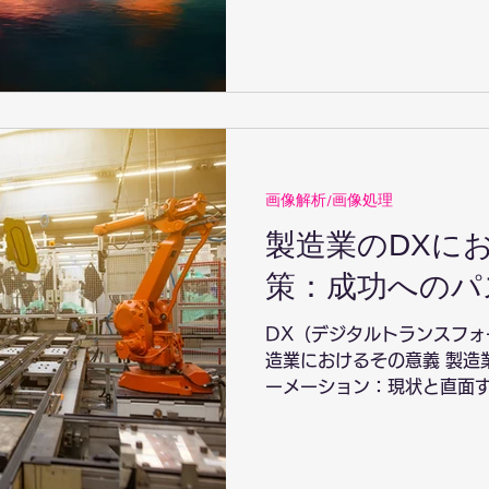
によるセマンティックセグメ
におけるセマンティックセ
ンド...
画像解析/画像処理
製造業のDXに
策：成功へのパ
DX（デジタルトランスフォ
造業におけるその意義 製造
ーメーション：現状と直面す
統合：DXの主要な障壁 デ
の人材課題 データ管理とセ
細なバランス...