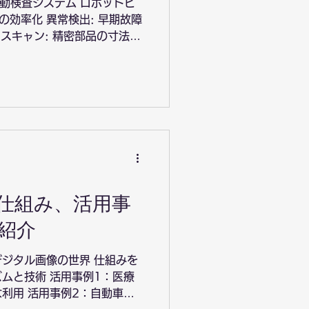
自動検査システム ロボットビ
の効率化 異常検出: 早期故障
スキャン: 精密部品の寸法測
る原材料の選別 人間と協働す
ム...
仕組み、活用事
紹介
ジタル画像の世界 仕組みを
ムと技術 活用事例1：医療
利用 活用事例2：自動車産