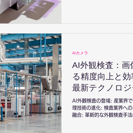
業における画像解析技術の活
おける顧客満足度向上のための
AIカメラ
AI外観検査：
る精度向上と効
最新テクノロジ
AI外観検査の登場: 産業界
理技術の進化: 検査業界への
融合: 革新的な外観検査手法
外観検査がもたらすメリット
けるAI外観検査の活用 実践事例