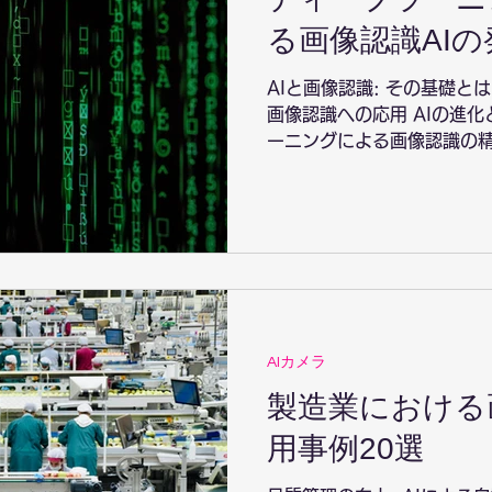
る画像認識AIの
AIと画像認識: その基礎と
画像認識への応用 AIの進
ーニングによる画像認識の精
とディープラーニングの可能性
ィープラーニングを用いた画像
AIカメラ
製造業における
用事例20選