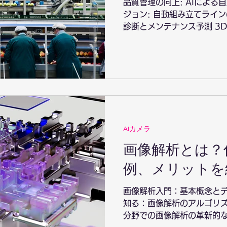
品質管理の向上: AIによる
ジョン: 自動組み立てライン
診断とメンテナンス予測 3D
定 材料分類: 画像解析によ
るAI: オペレーター支援システ
AIカメラ
画像解析とは？
例、メリットを
画像解析入門：基本概念とデ
知る：画像解析のアルゴリズ
分野での画像解析の革新的な