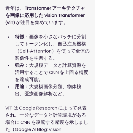
近年は、
Transformer アーキテクチャ
を画像に応用した Vision Transformer 
(ViT)
 が注目を集めています。
特徴
：画像を小さなパッチに分割
してトークン化し、自己注意機構
（Self-Attention）を使って全体の
関係性を学習する。
強み
：大規模データと計算資源を
活用することで CNN を上回る精度
を達成可能。
用途
：大規模画像分類、物体検
出、医療画像解析など。
ViT は Google Research によって発表
され、十分なデータと計算環境がある
場合に CNN を凌駕する精度を示しまし
た（Google AI Blog: Vision 