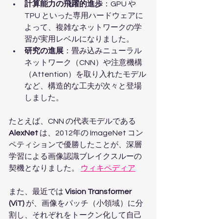
計算能力の飛躍的進歩
：GPU や 
TPU といった専用ハードウェアに
よって、複雑なネットワークの学
習が実用レベルになりました。
研究の進展
：畳み込みニューラル
ネットワーク（CNN）や注意機構
（Attention）を取り入れたモデル
など、構造的な工夫が次々と登場
しました。
たとえば、CNN の代表モデルである 
AlexNet
 は、2012年の ImageNet コン
ペティションで優勝したことが、深層
学習による画像認識ブレイクスルーの
契機となりました。 
ウィキペディア
また、最近では 
Vision Transformer 
(ViT)
 が、画像をパッチ（小領域）に分
割し、それぞれをトークン化して自己