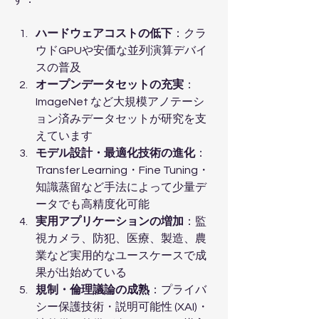
ハードウェアコストの低下
：クラ
ウドGPUや安価な並列演算デバイ
スの普及
オープンデータセットの充実
：
ImageNet など大規模アノテーシ
ョン済みデータセットが研究を支
えています
モデル設計・最適化技術の進化
：
Transfer Learning・Fine Tuning・
知識蒸留など手法によって少量デ
ータでも高精度化可能
実用アプリケーションの増加
：監
視カメラ、防犯、医療、製造、農
業など実用的なユースケースで成
果が出始めている
規制・倫理議論の成熟
：プライバ
シー保護技術・説明可能性 (XAI)・