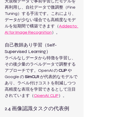
大規模データで事前学習したモデルを
再利用し、自社データで微調整（Fine 
Tuning）する手法です。これにより、
データが少ない場合でも高精度なモデ
ルを短期間で構築できます（
Addepto: 
AI for Image Recognition
）。
自己教師あり学習（Self-
Supervised Learning）
ラベルなしデータから特徴を学習し、
その後少量のラベルデータで調整する
アプローチです。OpenAI の 
CLIP
 や 
Google の 
SimCLR
 が代表的なモデルで
あり、ラベル付けコストを削減しつつ
高精度な表現を学習できるとして注目
されています（
OpenAI: CLIP
）。
2.4 画像認識タスクの代表例