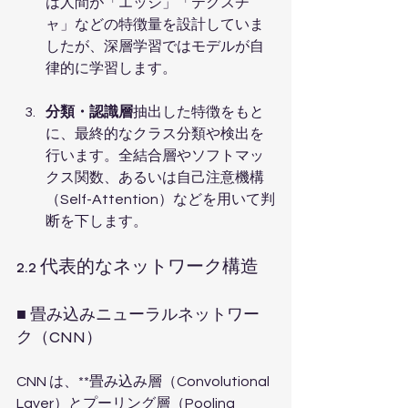
は人間が「エッジ」「テクスチ
ャ」などの特徴量を設計していま
したが、深層学習ではモデルが自
律的に学習します。
分類・認識層
抽出した特徴をもと
に、最終的なクラス分類や検出を
行います。全結合層やソフトマッ
クス関数、あるいは自己注意機構
（Self-Attention）などを用いて判
断を下します。
2.2 代表的なネットワーク構造
■ 畳み込みニューラルネットワー
ク（CNN）
CNN は、**畳み込み層（Convolutional 
Layer）とプーリング層（Pooling 