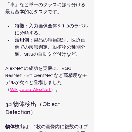
「車」など単一のクラスに振り分ける
最も基本的なタスクです。
特徴
：入力画像全体を1つのラベル
に分類する。
活用例
：製品の種類識別、医療画
像での疾患判定、動植物の種別分
類、SNSの自動タグ付けなど。
AlexNet の成功を契機に、VGG・
ResNet・EfficientNet など高精度なモ
デルが次々と登場しました
（
Wikipedia: AlexNet
）。
3.2 物体検出（Object 
Detection）
物体検出
は、1枚の画像内に複数のオブ