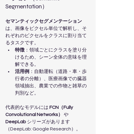
Segmentation）
セマンティックセグメンテーション
は、画像をピクセル単位で解析し、そ
れぞれのピクセルをクラスに割り当て
るタスクです。
特徴
：領域ごとにクラスを塗り分
けるため、シーン全体の意味を理
解できる。
活用例
：自動運転（道路・車・歩
行者の分離）、医療画像での臓器
領域抽出、農業での作物と雑草の
判別など。
代表的なモデルには 
FCN（Fully 
Convolutional Networks）
 や 
DeepLab
 シリーズがあります
（DeepLab: Google Research）。