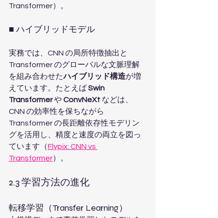
Transformer）。
■ ハイブリッドモデル
実務では、CNN の局所特徴抽出と 
Transformer のグローバルな文脈理解
を組み合わせた
ハイブリッド構造
が増
えています。たとえば 
Swin 
Transformer
 や 
ConvNeXt
 などは、
CNN の効率性を保ちながら 
Transformer の長距離依存性モデリン
グを活用し、精度と速度の両立を図っ
ています（
Flypix: CNN vs 
Transformer
）。
2.3 学習方法の進化
転移学習（Transfer Learning）