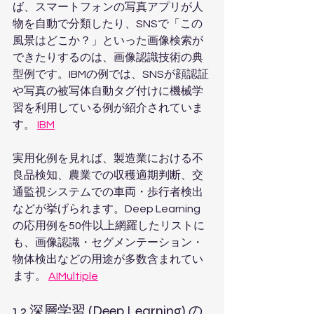
ば、スマートフォンの写真アプリが人
物を自動で分類したり、SNSで「この
風景はどこか？」といった画像検索が
できたりするのは、画像認識技術の典
型例です。IBMの例では、SNSが顔認証
や写真の被写体自動タグ付けに機械学
習を利用している例が紹介されていま
す。 
IBM
実用化例を見れば、製造業における不
良品検知、農業での収穫適期判断、交
通監視システムでの車両・歩行者検出
などが挙げられます。Deep Learning 
の応用例を50件以上網羅したリストに
も、画像認識・セグメンテーション・
物体検出などの用途が多数含まれてい
ます。 
AIMultiple
1.2 深層学習 (Deep Learning) の