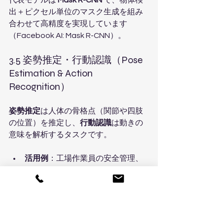
代表モデルは 
Mask R-CNN
 で、物体検
出＋ピクセル単位のマスク生成を組み
合わせて高精度を実現しています
（Facebook AI: Mask R-CNN）。
3.5 姿勢推定・行動認識（Pose 
Estimation & Action 
Recognition）
姿勢推定
は人体の骨格点（関節や四肢
の位置）を推定し、
行動認識
は動きの
意味を解析するタスクです。
活用例
：工場作業員の安全管理、
スポーツフォームの解析、リハビ
リ支援、監視カメラでの不審行動
検知など。
代表的なフレームワークには 