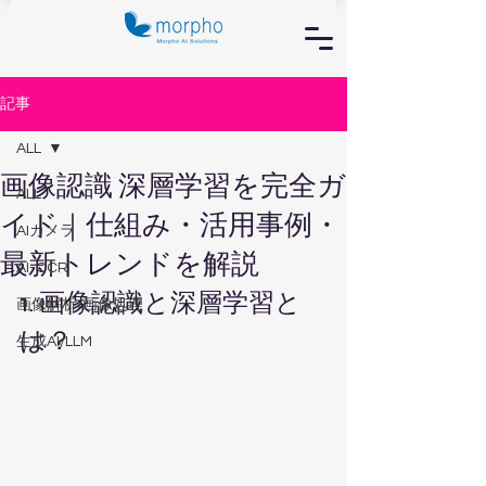
記事
ALL
画像認識 深層学習を完全ガ
ALL
イド｜仕組み・活用事例・
AIカメラ
最新トレンドを解説
AI-OCR
1. 画像認識と深層学習と
画像解析/画像処理
は？
生成AI/LLM