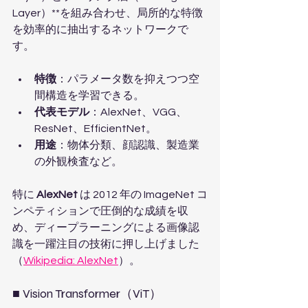
Layer）**を組み合わせ、局所的な特徴
を効率的に抽出するネットワークで
す。
特徴
：パラメータ数を抑えつつ空
間構造を学習できる。
代表モデル
：AlexNet、VGG、
ResNet、EfficientNet。
用途
：物体分類、顔認識、製造業
の外観検査など。
特に 
AlexNet
 は 2012 年の ImageNet コ
ンペティションで圧倒的な成績を収
め、ディープラーニングによる画像認
識を一躍注目の技術に押し上げました
（
Wikipedia: AlexNet
）。
■ Vision Transformer（ViT）