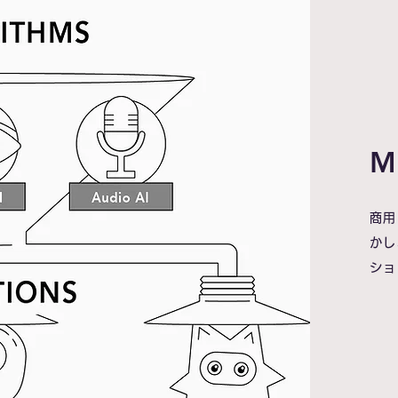
M
商用
かし
ショ