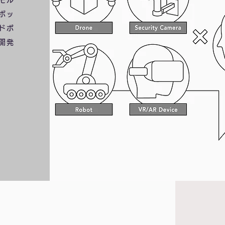
モル
ボッ
ドポ
開発