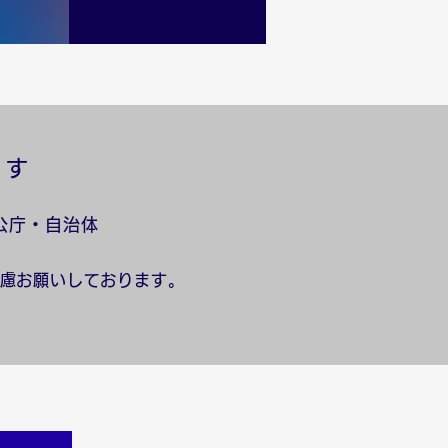
です
公庁・自治体
遠慮お願いしております。