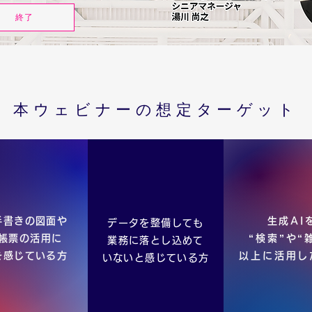
終了
本ウェビナーの想定ターゲット
手書きの図面や
生成AI
データを整備しても
帳票の活用に
“検索”や“
業務に落とし込めて
を感じている方
以上に活用し
いないと感じている方