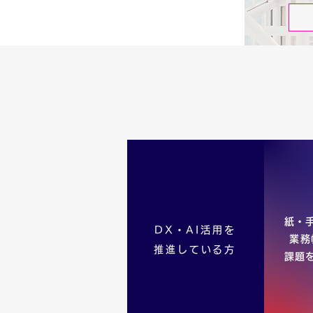
紙・
DX・AI活用を
業務
推進している方
課題