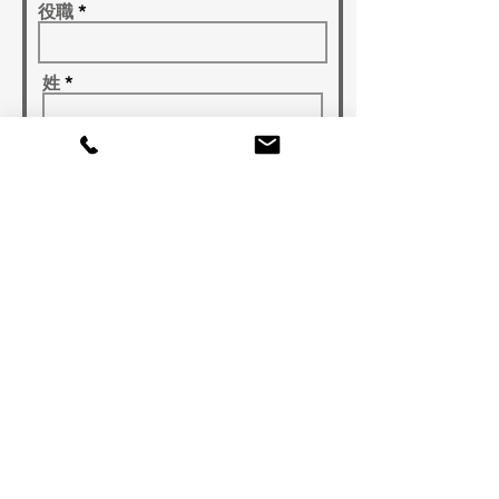
役職
姓
名
メール
電話番号
お問い合わせ種別
メッセージを入力...